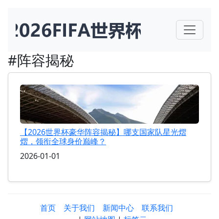
#阵容揭秘
【2026世界杯豪华阵容揭秘】哪支国家队星光熠
熠，领衔全球身价巅峰？
2026-01-01
首页
关于我们
新闻中心
联系我们