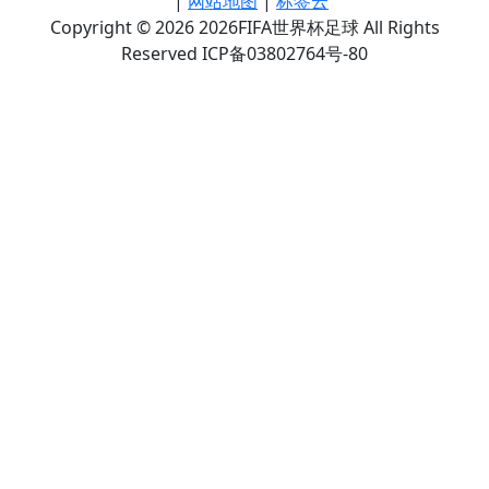
|
网站地图
|
标签云
Copyright © 2026 2026FIFA世界杯足球 All Rights
Reserved ICP备03802764号-80