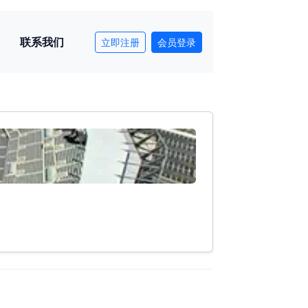
联系我们
立即注册
会员登录