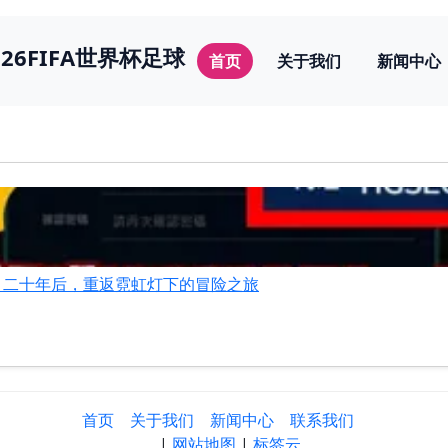
026FIFA世界杯足球
首页
关于我们
新闻中心
》二十年后，重返霓虹灯下的冒险之旅
首页
关于我们
新闻中心
联系我们
|
网站地图
|
标签云