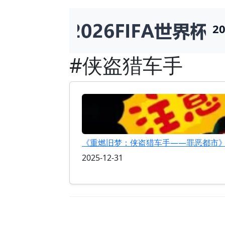
2
#侠盗猎车手
《重燃旧梦：侠盗猎车手——罪恶都市
2025-12-31