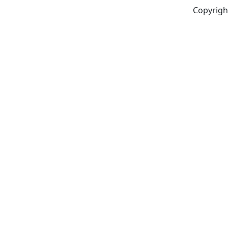
Copyrig