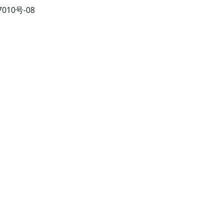
7010号-08