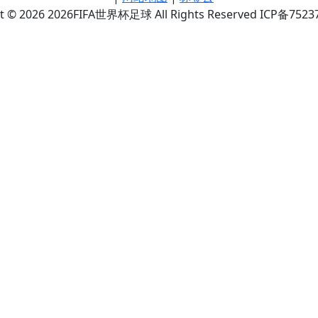
ht © 2026 2026FIFA世界杯足球 All Rights Reserved ICP备7523