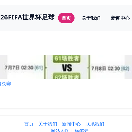
026FIFA世界杯足球
首页
关于我们
新闻中心
级决赛
首页
关于我们
新闻中心
联系我们
|
网站地图
|
标签云