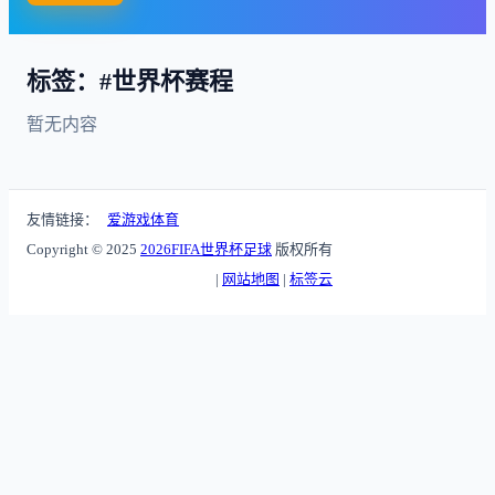
标签：#世界杯赛程
暂无内容
友情链接：
爱游戏体育
Copyright © 2025
2026FIFA世界杯足球
版权所有
|
网站地图
|
标签云