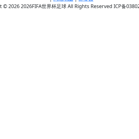
ht © 2026 2026FIFA世界杯足球 All Rights Reserved ICP备0380