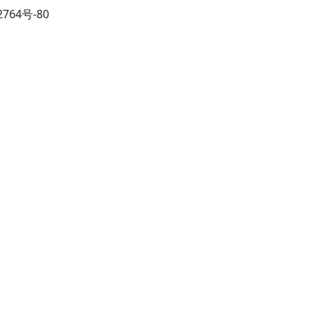
2764号-80