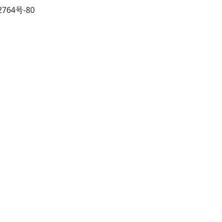
2764号-80