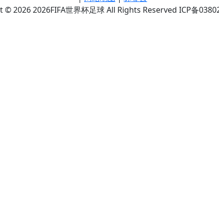
ht © 2026 2026FIFA世界杯足球 All Rights Reserved ICP备0380