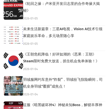
《轮回之缘：卢米亚开发日志里的合作奇缘大揭
秘》
2026-01-05
未来生活新篇章：三星AI电视，Vision AI技术引领
家庭娱乐革命，多元场景随心享
2026-01-05
《王朝危机降临！好评如潮的《恶果：王朝》
Steam限时免费大放送，抓住机会免单体验！》
2026-01-04
羽绒服网约车意外“炸裂”，羽绒纷飞惊险瞬间，司
机全身羽绒“覆膜”成焦点！
2026-01-04
征服《暗黑破坏神4》神秘未知Boss，解锁丰厚神