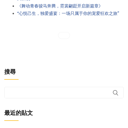
《舞动青春骏马奔腾，霓裳翩跹开启新篇章》
“心悦己生，独爱盛宴：一场只属于你的宠爱狂欢之旅”
搜尋
最近的貼文