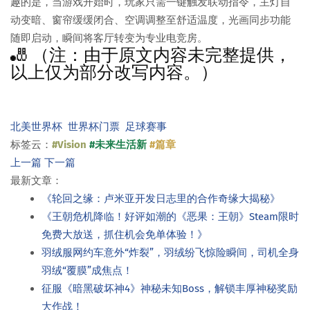
趣的是，当游戏开始时，玩家只需一键触发联动指令，主灯自
动变暗、窗帘缓缓闭合、空调调整至舒适温度，光画同步功能
随即启动，瞬间将客厅转变为专业电竞房。
🎳 （注：由于原文内容未完整提供，
以上仅为部分改写内容。）
北美世界杯
世界杯门票
足球赛事
标签云：
#Vision
#未来生活新
#篇章
上一篇
下一篇
最新文章：
《轮回之缘：卢米亚开发日志里的合作奇缘大揭秘》
《王朝危机降临！好评如潮的《恶果：王朝》Steam限时
免费大放送，抓住机会免单体验！》
羽绒服网约车意外“炸裂”，羽绒纷飞惊险瞬间，司机全身
羽绒“覆膜”成焦点！
征服《暗黑破坏神4》神秘未知Boss，解锁丰厚神秘奖励
大作战！