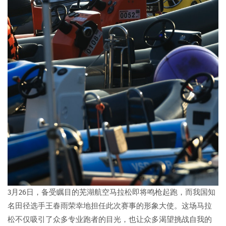
3月26日，备受瞩目的芜湖航空马拉松即将鸣枪起跑，而我国知
名田径选手王春雨荣幸地担任此次赛事的形象大使。这场马拉
松不仅吸引了众多专业跑者的目光，也让众多渴望挑战自我的