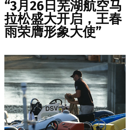
“3月26日芜湖航空马
拉松盛大开启，王春
雨荣膺形象大使”