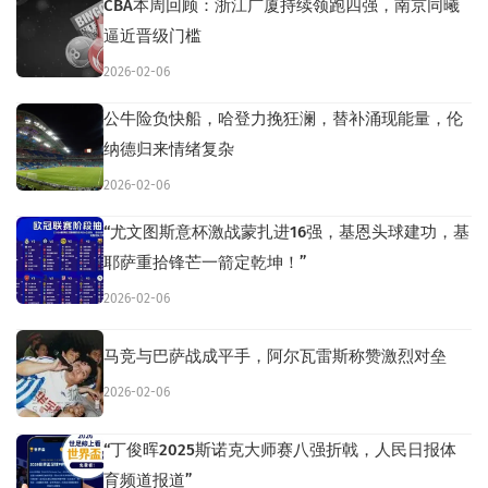
CBA本周回顾：浙江广厦持续领跑四强，南京同曦
逼近晋级门槛
2026-02-06
公牛险负快船，哈登力挽狂澜，替补涌现能量，伦
纳德归来情绪复杂
2026-02-06
“尤文图斯意杯激战蒙扎进16强，基恩头球建功，基
耶萨重拾锋芒一箭定乾坤！”
2026-02-06
马竞与巴萨战成平手，阿尔瓦雷斯称赞激烈对垒
2026-02-06
“丁俊晖2025斯诺克大师赛八强折戟，人民日报体
育频道报道”