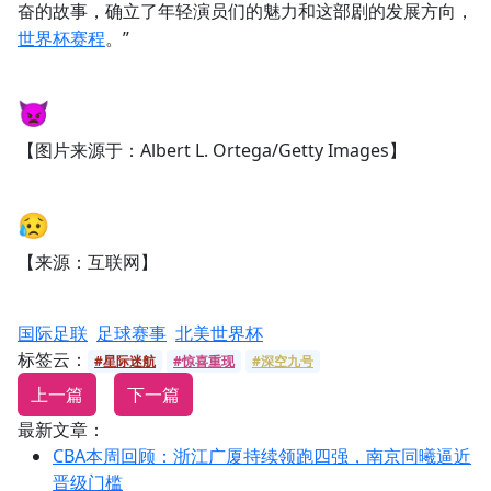
奋的故事，确立了年轻演员们的魅力和这部剧的发展方向，
世界杯赛程
。”
👿
【图片来源于：Albert L. Ortega/Getty Images】
😥
【来源：互联网】
国际足联
足球赛事
北美世界杯
标签云：
#星际迷航
#惊喜重现
#深空九号
上一篇
下一篇
最新文章：
CBA本周回顾：浙江广厦持续领跑四强，南京同曦逼近
晋级门槛