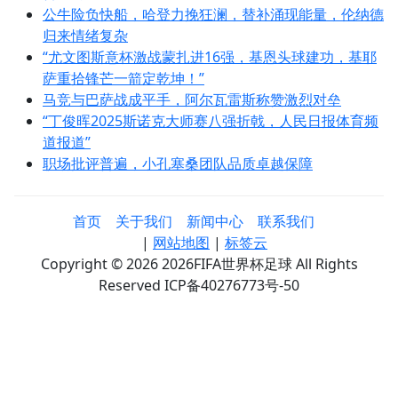
公牛险负快船，哈登力挽狂澜，替补涌现能量，伦纳德
归来情绪复杂
“尤文图斯意杯激战蒙扎进16强，基恩头球建功，基耶
萨重拾锋芒一箭定乾坤！”
马竞与巴萨战成平手，阿尔瓦雷斯称赞激烈对垒
“丁俊晖2025斯诺克大师赛八强折戟，人民日报体育频
道报道”
职场批评普遍，小孔塞桑团队品质卓越保障
首页
关于我们
新闻中心
联系我们
|
网站地图
|
标签云
Copyright © 2026 2026FIFA世界杯足球 All Rights
Reserved ICP备40276773号-50