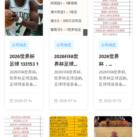
公司动态
公司动态
公司动态
2026世界杯
2026FIFA世
2026世界
足球 133153 1
界杯足球
杯，
2026FIFA世
2026FIFA世
2026FIFA世界杯,
2026FIFA世界杯,
2026FIFA世界杯,
世界杯足球选购,
世界杯足球选购,
世界杯足球选购,
界杯突发变
界杯，足球
足球球迷装备,赛
足球球迷装备,赛
足球球迷装备,赛
动
133048 0
事信息查询,世界
事信息查询,世界
事信息查询,世界
杯周边商品,2026
杯周边商
杯周边商品,2026
2026-07-14
2026-07-14
2026-07-13
世界杯足球
品,2026FIFA世界
世界杯，
133153 1
杯足球2026F...
2026FIFA世界...