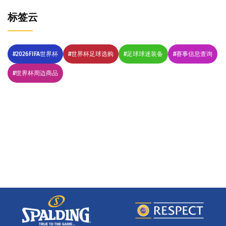
标签云
#2026FIFA世界杯
#世界杯足球选购
#足球球迷装备
#赛事信息查询
#世界杯周边商品