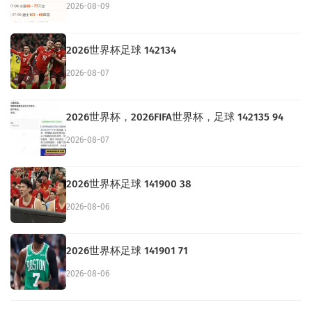
2026-08-09
2026世界杯足球 142134
2026-08-07
2026世界杯，2026FIFA世界杯，足球 142135 94
2026-08-07
2026世界杯足球 141900 38
2026-08-06
2026世界杯足球 141901 71
2026-08-06