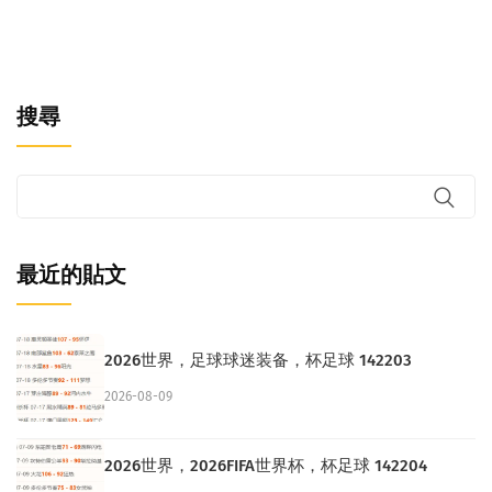
搜尋
最近的貼文
2026世界，足球球迷装备，杯足球 142203
2026-08-09
2026世界，2026FIFA世界杯，杯足球 142204