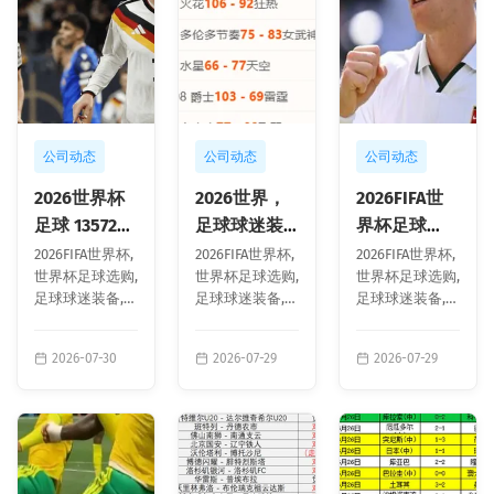
公司动态
公司动态
公司动态
2026世界杯
2026世界，
2026FIFA世
足球 135720
足球球迷装
界杯足球
62
备，杯足球
2026FIFA世
2026FIFA世界杯,
2026FIFA世界杯,
2026FIFA世界杯,
世界杯足球选购,
世界杯足球选购,
世界杯足球选购,
135548
界杯突发变
足球球迷装备,赛
足球球迷装备,赛
足球球迷装备,赛
动
事信息查询,世界
事信息查询,世界
事信息查询,世界
杯周边商品,2026
杯周边商品,2026
杯周边商
2026-07-30
2026-07-29
2026-07-29
世界杯足球
世界，足球球迷
品,2026FIFA世界
135720 6...
装备，杯足球 ...
杯足球2026F...