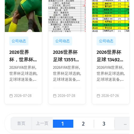
公司动态
公司动态
公司动态
2026世界
2026世界杯
2026世界杯
杯，世界杯
足球 135514
足球 134929
足球选购，
695
0
2026FIFA世界杯,
2026FIFA世界杯,
2026FIFA世界杯,
世界杯足球选购,
世界杯足球选购,
世界杯足球选购,
足球 135513 7
足球球迷装备,赛
足球球迷装备,赛
足球球迷装备,赛
事信息查询,世界
事信息查询,世界
事信息查询,世界
杯周边商品,2026
杯周边商品,2026
杯周边商品,2026
2026-07-28
2026-07-28
2026-07-26
世界杯，世界杯
世界杯足球
世界杯足球
足球选购，足
135514 6...
134929 0
球...
1
2
3
首页
上一页
...