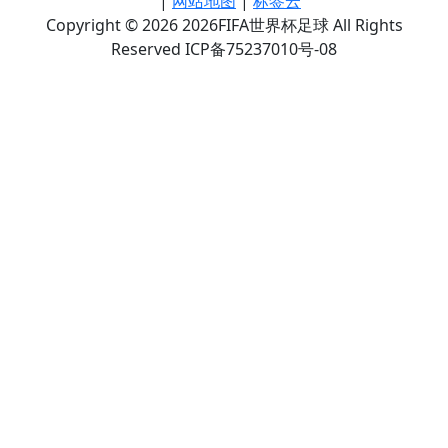
|
网站地图
|
标签云
Copyright © 2026 2026FIFA世界杯足球 All Rights
Reserved ICP备75237010号-08