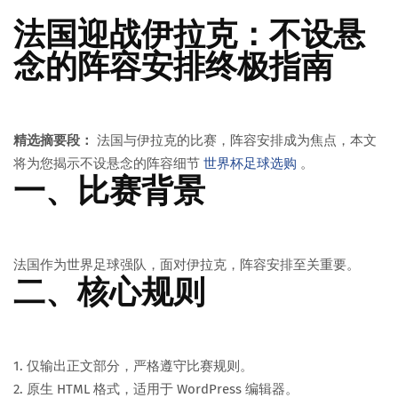
法国迎战伊拉克：不设悬
念的阵容安排终极指南
精选摘要段：
法国与伊拉克的比赛，阵容安排成为焦点，本文
将为您揭示不设悬念的阵容细节
世界杯足球选购
。
一、比赛背景
法国作为世界足球强队，面对伊拉克，阵容安排至关重要。
二、核心规则
1. 仅输出正文部分，严格遵守比赛规则。
2. 原生 HTML 格式，适用于 WordPress 编辑器。