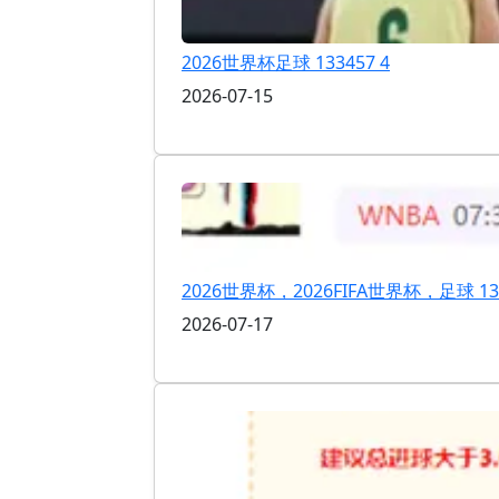
2026世界杯足球 133457 4
2026-07-15
2026世界杯，2026FIFA世界杯，足球 133
2026-07-17