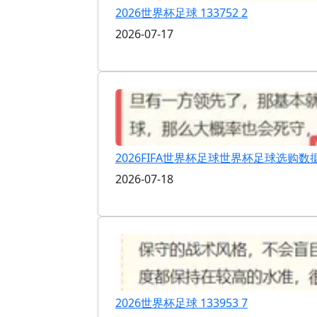
2026世界杯足球 133752 2
2026-07-17
2026FIFA世界杯足球世界杯足球选购数据
2026-07-18
2026世界杯足球 133953 7