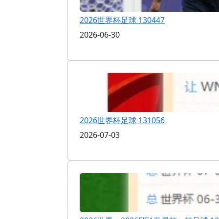
2026世界杯足球 130447
2026-06-30
2026世界杯足球 131056
2026-07-03