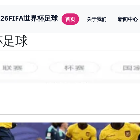
026FIFA世界杯足球
首页
关于我们
新闻中心
界杯足球