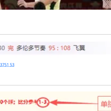
751 53