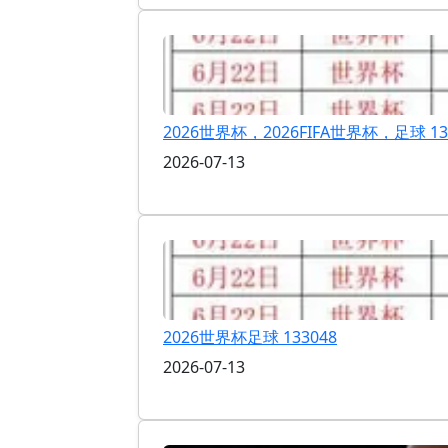
2026世界杯，2026FIFA世界杯，足球 133
2026-07-13
2026世界杯足球 133048
2026-07-13