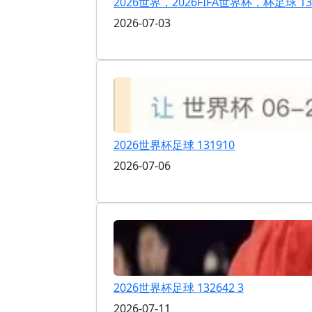
2026世界，2026FIFA世界杯，杯足球 13
2026-07-03
2026世界杯足球 131910
2026-07-06
2026世界杯足球 132642 3
2026-07-11