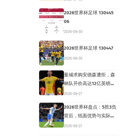
2026世界杯足球 130445
06
2026-06-30
2026世界杯足球 130447
2026-06-30
曼城求购安德森遭拒，森
林队开价高达12亿英镑转
会真相
2026-06-27
2026世界杯盘点：5胜3负
背后，纸面优势与实际表
现差距
2026-06-27