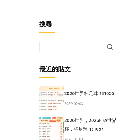
搜尋
最近的貼文
2026世界杯足球 131056
2026-07-03
2026世界，2026FIFA世界
杯，杯足球 131057
2026-07-03