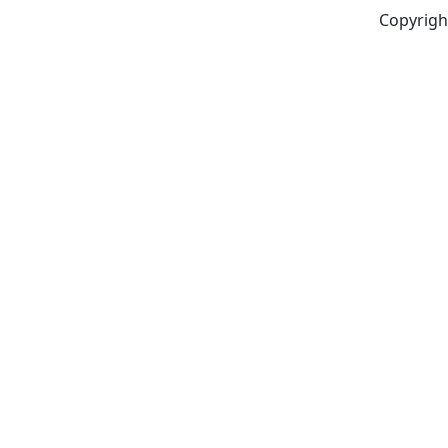
Copyrig