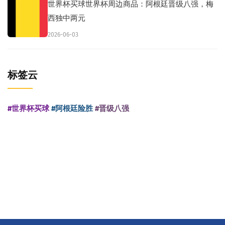
世界杯买球世界杯周边商品：阿根廷晋级八强，梅
西独中两元
2026-06-03
标签云
#世界杯买球
#阿根廷险胜
#晋级八强