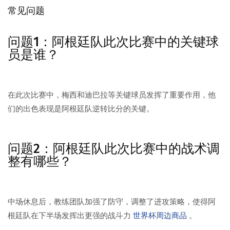
常见问题
问题1：阿根廷队此次比赛中的关键球
员是谁？
在此次比赛中，梅西和迪巴拉等关键球员发挥了重要作用，他
们的出色表现是阿根廷队逆转比分的关键。
问题2：阿根廷队此次比赛中的战术调
整有哪些？
中场休息后，教练团队加强了防守，调整了进攻策略，使得阿
根廷队在下半场发挥出更强的战斗力
世界杯周边商品
。