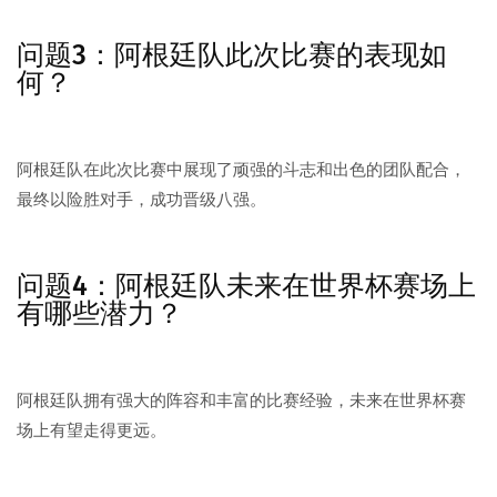
问题3：阿根廷队此次比赛的表现如
何？
阿根廷队在此次比赛中展现了顽强的斗志和出色的团队配合，
最终以险胜对手，成功晋级八强。
问题4：阿根廷队未来在世界杯赛场上
有哪些潜力？
阿根廷队拥有强大的阵容和丰富的比赛经验，未来在世界杯赛
场上有望走得更远。