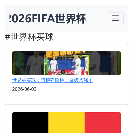
#世界杯买球
世界杯买球：阿根廷险胜，晋级八强！
2026-06-03