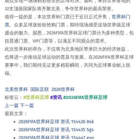
观众呈现一场场精彩纷呈的足球对决。届时，来自世界各地的
32支顶级国家队将齐聚北美，争夺世界杯的最高荣誉。
值得一提的是，本次世界杯门票已于近日正式开售，
世界杯门
票
。众多足球迷纷纷抢购门票，期待现场感受这场世界级足球
盛会的魅力。据悉，2026FIFA世界杯足球门票分为多种类型，包
括普通门票、VIP门票等，以满足不同观众的需求。
此次世界杯的举办，不仅将为北美地区带来巨大的经济效益，
也将进一步推动足球运动的普及与发展。在2026FIFA世界杯足球
赛事中，我们期待见证更多精彩瞬间，共同为足球事业献上祝
福。
北美世界杯
国际足联
2026世界杯
标签云：
#世界杯足球
#资讯
#2026FIFA世界杯足球
上一篇
下一篇
最新文章：
2026FIFA世界杯足球 资讯 154426 84k
2026FIFA世界杯足球 资讯 154435 5gs
2026FIFA世界杯足球 资讯 154447 esp