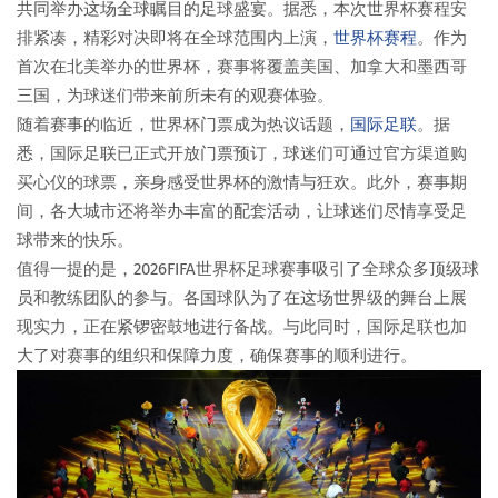
共同举办这场全球瞩目的足球盛宴。据悉，本次世界杯赛程安
排紧凑，精彩对决即将在全球范围内上演，
世界杯赛程
。作为
首次在北美举办的世界杯，赛事将覆盖美国、加拿大和墨西哥
三国，为球迷们带来前所未有的观赛体验。
随着赛事的临近，世界杯门票成为热议话题，
国际足联
。据
悉，国际足联已正式开放门票预订，球迷们可通过官方渠道购
买心仪的球票，亲身感受世界杯的激情与狂欢。此外，赛事期
间，各大城市还将举办丰富的配套活动，让球迷们尽情享受足
球带来的快乐。
值得一提的是，2026FIFA世界杯足球赛事吸引了全球众多顶级球
员和教练团队的参与。各国球队为了在这场世界级的舞台上展
现实力，正在紧锣密鼓地进行备战。与此同时，国际足联也加
大了对赛事的组织和保障力度，确保赛事的顺利进行。