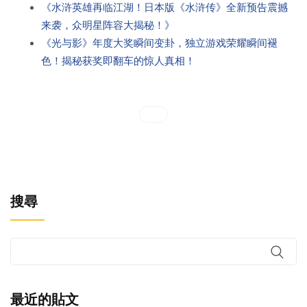
《水浒英雄再临江湖！日本版《水浒传》全新预告震撼
来袭，众明星阵容大揭秘！》
《光与影》年度大奖瞬间变卦，独立游戏荣耀瞬间褪
色！揭秘获奖即翻车的惊人真相！
搜尋
最近的貼文