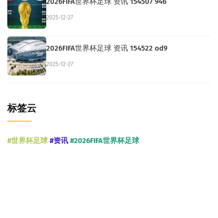
2026FIFA世界杯足球 资讯 154507 946
2025-12-27
2026FIFA世界杯足球 资讯 154522 od9
2025-12-27
标签云
#世界杯足球
#资讯
#2026FIFA世界杯足球