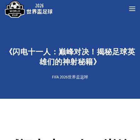
《闪电十一人：巅峰对决！揭秘足球英
雄们的神射秘籍》
FIFA 2026世界盃足球