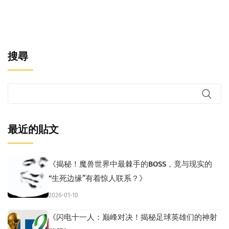
搜尋
最近的貼文
《揭秘！魔兽世界中最棘手的BOSS，竟与现实的
“生死边缘”有着惊人联系？》
2026-01-10
《闪电十一人：巅峰对决！揭秘足球英雄们的神射