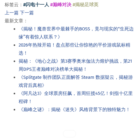
标签云：
#闪电十一人
#巅峰对决
#揭秘足球英
上一篇
下一篇
最新文章：
《揭秘！魔兽世界中最棘手的BOSS，竟与现实的“生死边
缘”有着惊人联系？》
2026年热辣开箱！盘点那些让你惊艳的平价游戏鼠标精
选！
揭秘：《地心之战》第3赛季奥米伽法力熔炉挑战，第21
周DPS王者巅峰对决榜单大揭秘！
《Splitgate 制作团队正面解答 Steam 数据疑云，揭秘游
戏背后真相》
《阿凡达3》全球票房狂飙，首周狂揽45亿！剑指十亿里
程碑！
《巅峰之谜》：揭秘《迷失》风格背景下的独特魅力！