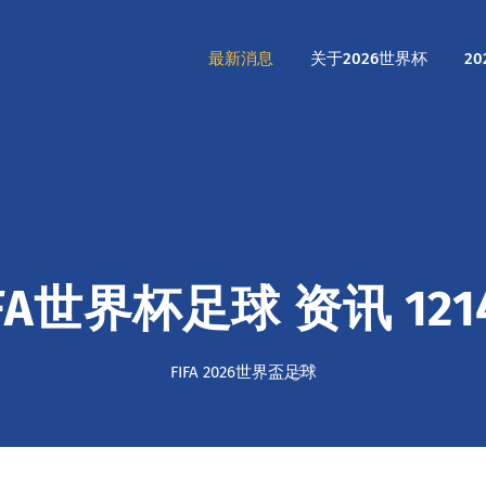
最新消息
关于2026世界杯
2
IFA世界杯足球 资讯 1214
FIFA 2026世界盃足球