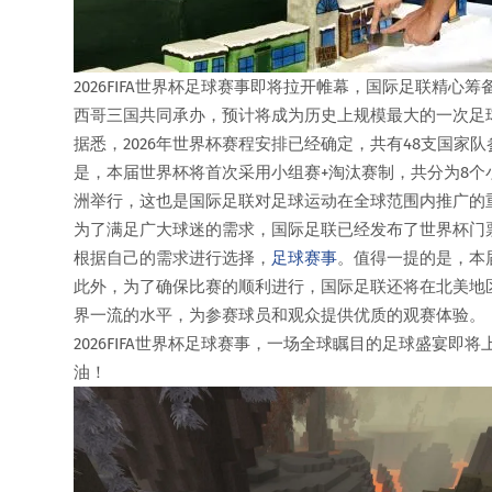
2026FIFA世界杯足球赛事即将拉开帷幕，国际足联精
西哥三国共同承办，预计将成为历史上规模最大的一次足
据悉，2026年世界杯赛程安排已经确定，共有48支国家队
是，本届世界杯将首次采用小组赛+淘汰赛制，共分为8个
洲举行，这也是国际足联对足球运动在全球范围内推广的
为了满足广大球迷的需求，国际足联已经发布了世界杯门票
根据自己的需求进行选择，
足球赛事
。值得一提的是，本
此外，为了确保比赛的顺利进行，国际足联还将在北美地
界一流的水平，为参赛球员和观众提供优质的观赛体验。
2026FIFA世界杯足球赛事，一场全球瞩目的足球盛宴
油！