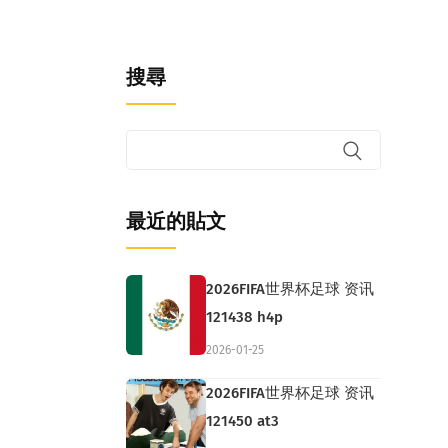
搜尋
最近的貼文
2026FIFA世界杯足球 资讯
121438 h4p
2026-01-25
2026FIFA世界杯足球 资讯
121450 at3