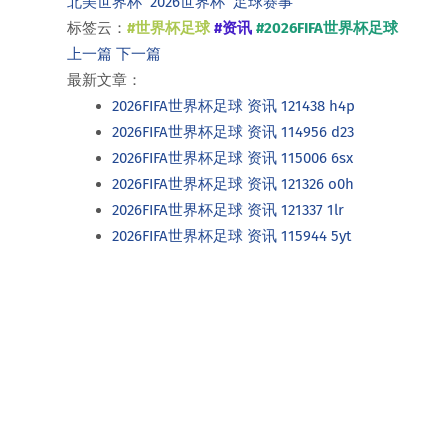
北美世界杯
2026世界杯
足球赛事
标签云：
#世界杯足球
#资讯
#2026FIFA世界杯足球
上一篇
下一篇
最新文章：
2026FIFA世界杯足球 资讯 121438 h4p
2026FIFA世界杯足球 资讯 114956 d23
2026FIFA世界杯足球 资讯 115006 6sx
2026FIFA世界杯足球 资讯 121326 o0h
2026FIFA世界杯足球 资讯 121337 1lr
2026FIFA世界杯足球 资讯 115944 5yt