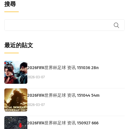
搜尋
最近的貼文
2026FIFA世界杯足球 资讯 151036 28n
2026-03-07
2026FIFA世界杯足球 资讯 151044 54m
2026-03-07
2026FIFA世界杯足球 资讯 150927 666