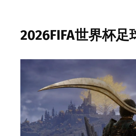
2026FIFA世界杯足球 