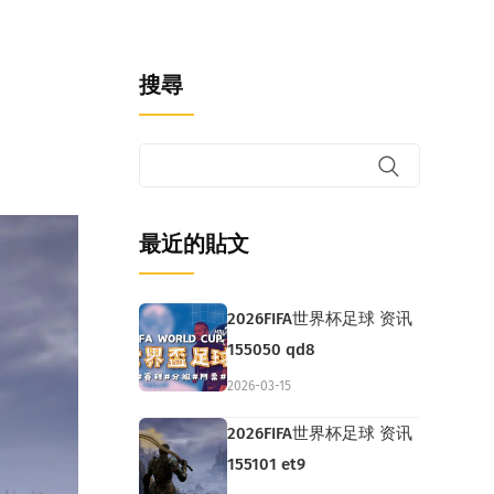
搜尋
最近的貼文
2026FIFA世界杯足球 资讯
155050 qd8
2026-03-15
2026FIFA世界杯足球 资讯
155101 et9