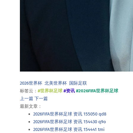
2026世界杯
北美世界杯
国际足联
标签云：
#世界杯足球
#资讯
#2026FIFA世界杯足球
上一篇
下一篇
最新文章：
2026FIFA世界杯足球 资讯 155050 qd8
2026FIFA世界杯足球 资讯 154430 q9o
2026FIFA世界杯足球 资讯 154441 tmi