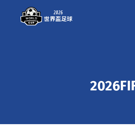
2026F