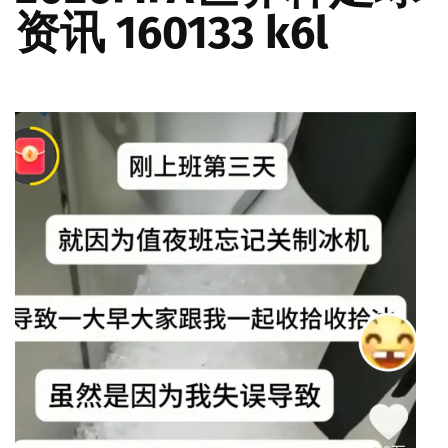
资讯 160133 k6l