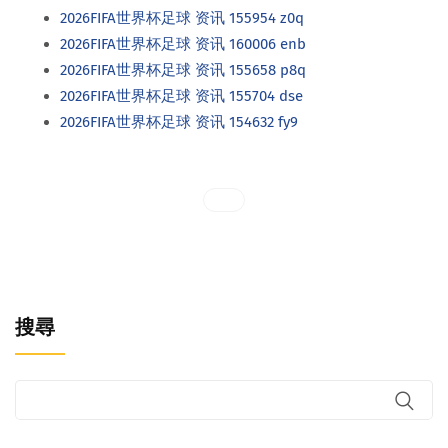
2026FIFA世界杯足球 资讯 155954 z0q
2026FIFA世界杯足球 资讯 160006 enb
2026FIFA世界杯足球 资讯 155658 p8q
2026FIFA世界杯足球 资讯 155704 dse
2026FIFA世界杯足球 资讯 154632 fy9
搜尋