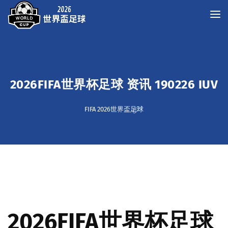
2026FIFA世界杯足球 资讯 190226 IUV
FIFA 2026世界盃足球
2026FIFA世界杯足球