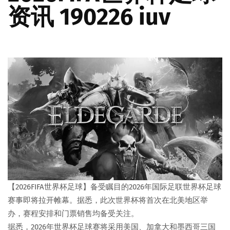
资讯 190226 iuv
【2026FIFA世界杯足球】备受瞩目的2026年国际足联世界杯足球
赛事即将拉开帷幕。据悉，此次世界杯将首次在北美地区举
办，赛程安排和门票销售均备受关注。
据悉，2026年世界杯足球赛将采用美国、加拿大和墨西哥三国