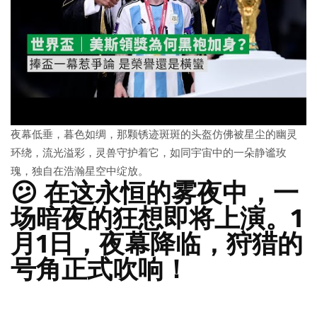
夜幕低垂，暮色如绸，那颗锈迹斑斑的头盔仿佛被星尘的幽灵
环绕，流光溢彩，灵兽守护着它，如同宇宙中的一朵静谧玫
瑰，独自在浩瀚星空中绽放。
😕 在这永恒的雾夜中，一
场暗夜的狂想即将上演。1
月1日，夜幕降临，狩猎的
号角正式吹响！