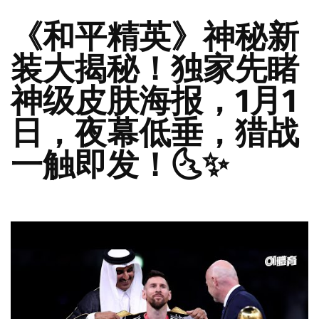
《和平精英》神秘新
装大揭秘！独家先睹
神级皮肤海报，1月1
日，夜幕低垂，猎战
一触即发！🌜✨