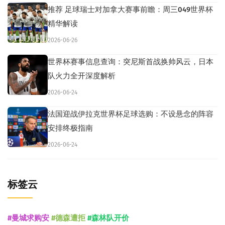
推荐 足球瑞士对加拿大赛事前瞻：周三049世界杯
精华解读
2026-06-26
世界杯赛事信息查询：突尼斯首战换帅风云，日本
队火力全开深度解析
2026-06-24
法国迎战伊拉克世界杯足球选购：不设悬念的阵容
安排终极指南
2026-06-24
标签云
#曼城求购安
#德森遭拒
#森林队开价