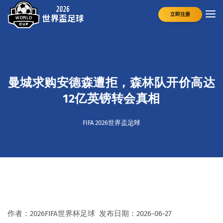
立即注册
曼城求购安德森遭拒，森林队开价高达
12亿英镑转会真相
FIFA 2026世界盃足球
作者：2026FIFA世界杯足球 发布日期：2026-06-27