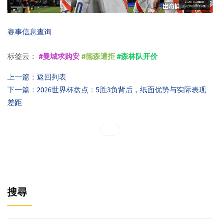
赛事信息查询
标签云：
#曼城求购安
#德森遭拒
#森林队开价
上一篇：返回列表
下一篇：2026世界杯盘点：5胜3负背后，纸面优势与实际表现
差距
搜尋