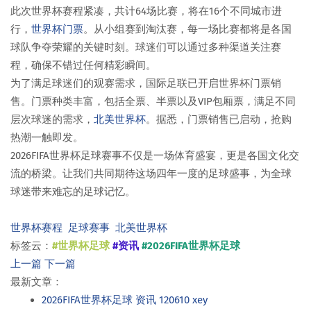
此次世界杯赛程紧凑，共计64场比赛，将在16个不同城市进
行，
世界杯门票
。从小组赛到淘汰赛，每一场比赛都将是各国
球队争夺荣耀的关键时刻。球迷们可以通过多种渠道关注赛
程，确保不错过任何精彩瞬间。
为了满足球迷们的观赛需求，国际足联已开启世界杯门票销
售。门票种类丰富，包括全票、半票以及VIP包厢票，满足不同
层次球迷的需求，
北美世界杯
。据悉，门票销售已启动，抢购
热潮一触即发。
2026FIFA世界杯足球赛事不仅是一场体育盛宴，更是各国文化交
流的桥梁。让我们共同期待这场四年一度的足球盛事，为全球
球迷带来难忘的足球记忆。
世界杯赛程
足球赛事
北美世界杯
标签云：
#世界杯足球
#资讯
#2026FIFA世界杯足球
上一篇
下一篇
最新文章：
2026FIFA世界杯足球 资讯 120610 xey