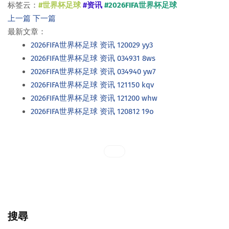
标签云：
#世界杯足球
#资讯
#2026FIFA世界杯足球
上一篇
下一篇
最新文章：
2026FIFA世界杯足球 资讯 120029 yy3
2026FIFA世界杯足球 资讯 034931 8ws
2026FIFA世界杯足球 资讯 034940 yw7
2026FIFA世界杯足球 资讯 121150 kqv
2026FIFA世界杯足球 资讯 121200 whw
2026FIFA世界杯足球 资讯 120812 19o
搜尋