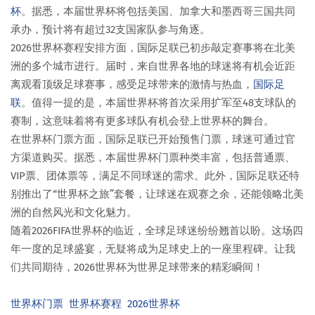
杯
。据悉，本届世界杯将包括美国、加拿大和墨西哥三国共同
承办，预计将有超过32支国家队参与角逐。
2026世界杯赛程安排方面，国际足联已初步敲定赛事将在北美
洲的多个城市进行。届时，来自世界各地的球迷将有机会近距
离观看顶级足球赛事，感受足球带来的激情与热血，
国际足
联
。值得一提的是，本届世界杯将首次采用扩军至48支球队的
赛制，这意味着将有更多球队有机会登上世界杯的舞台。
在世界杯门票方面，国际足联已开始预售门票，球迷可通过官
方渠道购买。据悉，本届世界杯门票种类丰富，包括普通票、
VIP票、团体票等，满足不同球迷的需求。此外，国际足联还特
别推出了“世界杯之旅”套餐，让球迷在观赛之余，还能领略北美
洲的自然风光和文化魅力。
随着2026FIFA世界杯的临近，全球足球迷纷纷翘首以盼。这场四
年一度的足球盛宴，无疑将成为足球史上的一座里程碑。让我
们共同期待，2026世界杯为世界足球带来的精彩瞬间！
世界杯门票
世界杯赛程
2026世界杯