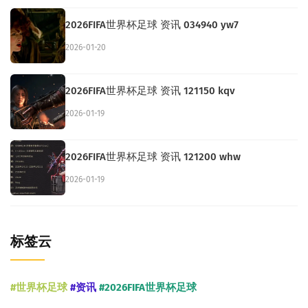
2026FIFA世界杯足球 资讯 034940 yw7
2026-01-20
2026FIFA世界杯足球 资讯 121150 kqv
2026-01-19
2026FIFA世界杯足球 资讯 121200 whw
2026-01-19
标签云
#世界杯足球
#资讯
#2026FIFA世界杯足球