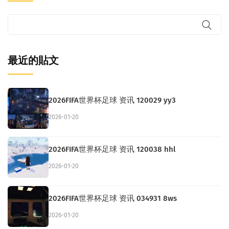
最近的貼文
2026FIFA世界杯足球 资讯 120029 yy3
2026-01-20
2026FIFA世界杯足球 资讯 120038 hhl
2026-01-20
2026FIFA世界杯足球 资讯 034931 8ws
2026-01-20