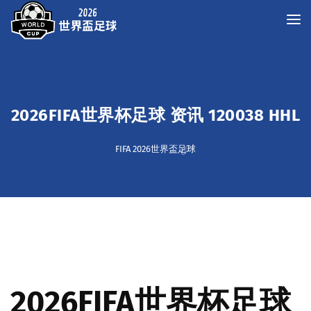
2026FIFA世界杯足球 资讯 120038 HHL
FIFA 2026世界盃足球
2026FIFA世界杯足球