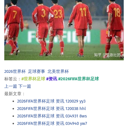
2026世界杯
足球赛事
北美世界杯
标签云：
#世界杯足球
#资讯
#2026FIFA世界杯足球
上一篇
下一篇
最新文章：
2026FIFA世界杯足球 资讯 120029 yy3
2026FIFA世界杯足球 资讯 120038 hhl
2026FIFA世界杯足球 资讯 034931 8ws
2026FIFA世界杯足球 资讯 034940 yw7