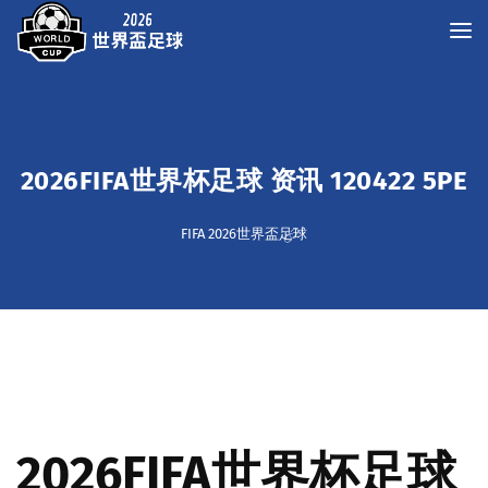
2026FIFA世界杯足球 资讯 120422 5PE
FIFA 2026世界盃足球
2026FIFA世界杯足球