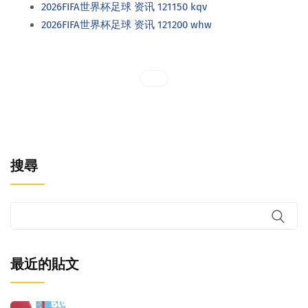
2026FIFA世界杯足球 资讯 121150 kqv
2026FIFA世界杯足球 资讯 121200 whw
搜尋
最近的貼文