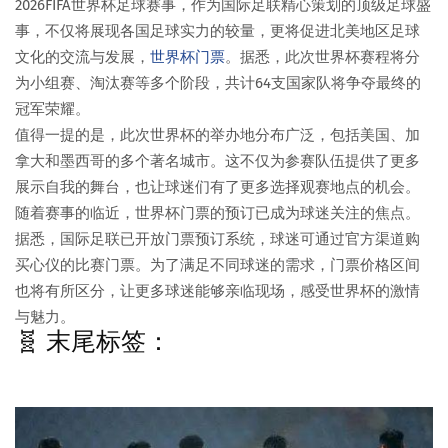
2026FIFA世界杯足球赛事，作为国际足联精心策划的顶级足球盛
事，不仅将展现各国足球实力的较量，更将促进北美地区足球
文化的交流与发展，
世界杯门票
。据悉，此次世界杯赛程将分
为小组赛、淘汰赛等多个阶段，共计64支国家队将争夺最终的
冠军荣耀。
值得一提的是，此次世界杯的举办地分布广泛，包括美国、加
拿大和墨西哥的多个著名城市。这不仅为参赛队伍提供了更多
展示自我的舞台，也让球迷们有了更多选择观赛地点的机会。
随着赛事的临近，世界杯门票的预订已成为球迷关注的焦点。
据悉，国际足联已开放门票预订系统，球迷可通过官方渠道购
买心仪的比赛门票。为了满足不同球迷的需求，门票价格区间
也将有所区分，让更多球迷能够亲临现场，感受世界杯的激情
与魅力。
🧬 末尾标签：