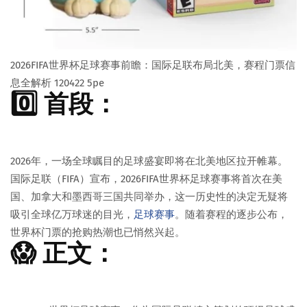
2026FIFA世界杯足球赛事前瞻：国际足联布局北美，赛程门票信
息全解析 120422 5pe
0️⃣ 首段：
2026年，一场全球瞩目的足球盛宴即将在北美地区拉开帷幕。
国际足联（FIFA）宣布，2026FIFA世界杯足球赛事将首次在美
国、加拿大和墨西哥三国共同举办，这一历史性的决定无疑将
吸引全球亿万球迷的目光，
足球赛事
。随着赛程的逐步公布，
世界杯门票的抢购热潮也已悄然兴起。
😱 正文：