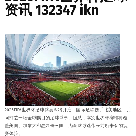
资讯 132347 ikn
2026FIFA世界杯足球盛宴即将开启，国际足联携手北美地区，共
同打造一场全球瞩目的足球盛事。据悉，本次世界杯赛程将覆
盖美国、加拿大和墨西哥三国，为全球球迷带来前所未有的观
赛体验。