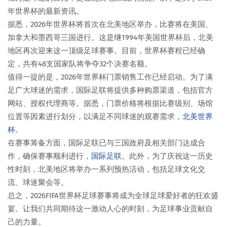
年世界杯的最新资讯。
据悉，2026年世界杯将首次在北美地区举办，比赛将在美国、
加拿大和墨西哥三国进行。这是继1994年美国世界杯后，北美
地区再次迎来这一顶级足球赛事。目前，世界杯赛程已经确
定，共有48支国家队将争夺32个决赛名额。
值得一提的是，2026年世界杯门票销售工作已经启动。为了满
足广大球迷的需求，国际足联将提供多种购票渠道，包括官方
网站、授权代理商等。据悉，门票价格将根据比赛级别、场馆
位置等因素进行划分，以满足不同球迷的观赛需求，
北美世界
杯
。
在赛事筹备方面，国际足联已与三国政府及相关部门达成合
作，确保赛事顺利进行，
国际足联
。此外，为了庆祝这一历史
性时刻，北美地区将举办一系列预热活动，包括足球文化交
流、球迷聚会等。
总之，2026FIFA世界杯足球赛事将成为全球足球爱好者的狂欢盛
宴。让我们共同期待这一激动人心的时刻，为足球事业贡献自
己的力量。