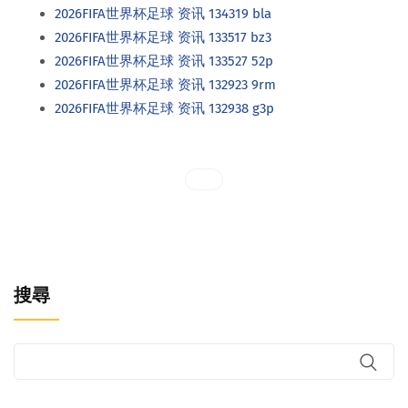
2026FIFA世界杯足球 资讯 134319 bla
2026FIFA世界杯足球 资讯 133517 bz3
2026FIFA世界杯足球 资讯 133527 52p
2026FIFA世界杯足球 资讯 132923 9rm
2026FIFA世界杯足球 资讯 132938 g3p
搜尋