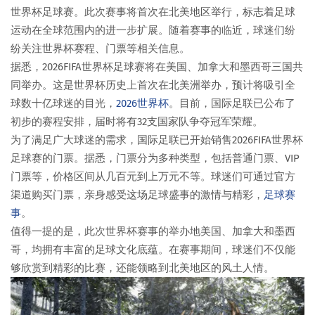
世界杯足球赛。此次赛事将首次在北美地区举行，标志着足球
运动在全球范围内的进一步扩展。随着赛事的临近，球迷们纷
纷关注世界杯赛程、门票等相关信息。
据悉，2026FIFA世界杯足球赛将在美国、加拿大和墨西哥三国共
同举办。这是世界杯历史上首次在北美洲举办，预计将吸引全
球数十亿球迷的目光，
2026世界杯
。目前，国际足联已公布了
初步的赛程安排，届时将有32支国家队争夺冠军荣耀。
为了满足广大球迷的需求，国际足联已开始销售2026FIFA世界杯
足球赛的门票。据悉，门票分为多种类型，包括普通门票、VIP
门票等，价格区间从几百元到上万元不等。球迷们可通过官方
渠道购买门票，亲身感受这场足球盛事的激情与精彩，
足球赛
事
。
值得一提的是，此次世界杯赛事的举办地美国、加拿大和墨西
哥，均拥有丰富的足球文化底蕴。在赛事期间，球迷们不仅能
够欣赏到精彩的比赛，还能领略到北美地区的风土人情。