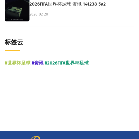
2026FIFA世界杯足球 资讯 141238 5a2
2026-02-20
标签云
#世界杯足球
#资讯
#2026FIFA世界杯足球