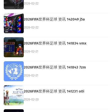
2026-02-22
2026FIFA世界杯足球 资讯 142049 j5a
2026-02-22
2026FIFA世界杯足球 资讯 141834 vmx
2026-02-21
2026FIFA世界杯足球 资讯 141843 7zm
2026-02-21
2026FIFA世界杯足球 资讯 141231 o0i
2026-02-20