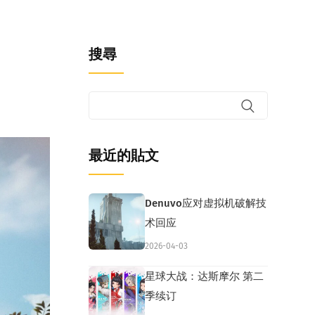
搜尋
最近的貼文
Denuvo应对虚拟机破解技
术回应
2026-04-03
星球大战：达斯摩尔 第二
季续订