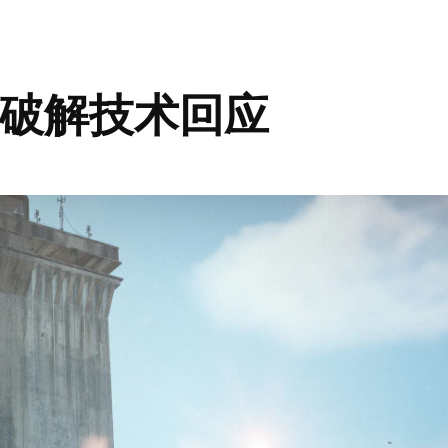
拟机破解技术回应