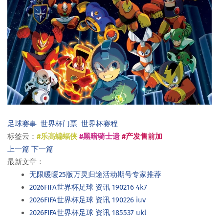
足球赛事
世界杯门票
世界杯赛程
标签云：
#乐高蝙蝠侠
#黑暗骑士遗
#产发售前加
上一篇
下一篇
最新文章：
无限暖暖25版万灵归途活动期号专家推荐
2026FIFA世界杯足球 资讯 190216 4k7
2026FIFA世界杯足球 资讯 190226 iuv
2026FIFA世界杯足球 资讯 185537 ukl