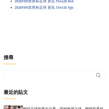
2026FIFA世界杯足球 资讯 154426 84k
2026FIFA世界杯足球 资讯 154435 5gs
搜尋
最近的貼文
解码足球的黄金边界：揭秘角球之谜，解锁世界杯