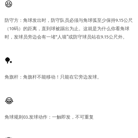
😆
防守方：角球发出时，防守队员必须与角球弧至少保持9.15公尺
（10码）的距离，直到球被踢出为止。这就是为什么你看角球
时，发球员旁边会有一堵“人墙”或防守球员站在9.15公尺外。
🏓
角旗杆：角旗杆不能移动！只能在它旁边发球。
😂
角球规则03.发球动作：一触即发，不可重复