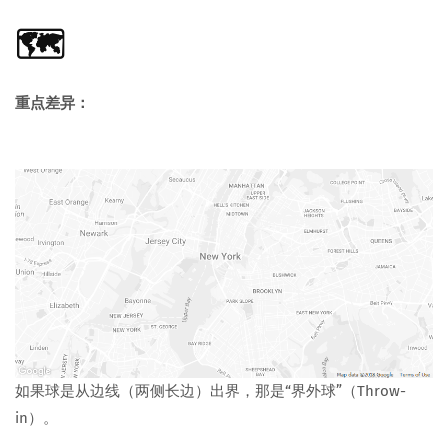
🗺️
重点差异：
如果球是从边线（两侧长边）出界，那是“界外球”（Throw-
in）。