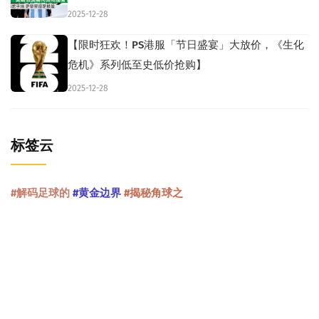
2025-12-28
【限时狂欢！PS港服「节日盛宴」大放价，《生化
危机》系列低至史低价抢购】
2025-12-28
标签云
#解码足球的
#黄金边界
#揭秘角球之