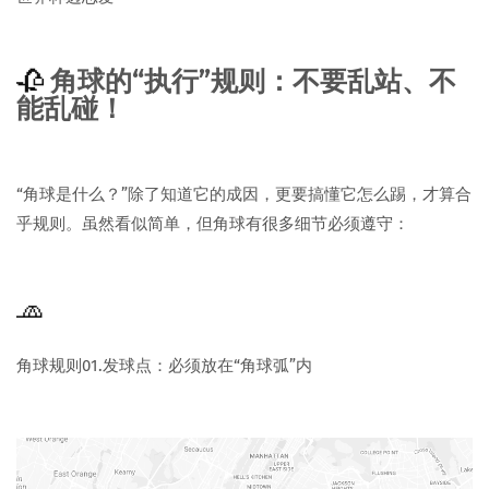
🥀
角球的“执行”规则：不要乱站、不
能乱碰！
“角球是什么？”除了知道它的成因，更要搞懂它怎么踢，才算合
乎规则。虽然看似简单，但角球有很多细节必须遵守：
🧢
角球规则01.发球点：必须放在“角球弧”内