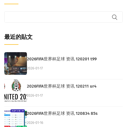
最近的貼文
2026FIFA世界杯足球 资讯 120201 t99
2026-01-17
2026FIFA世界杯足球 资讯 120211 ur4
2026-01-17
2026FIFA世界杯足球 资讯 120834 85s
2026-01-16