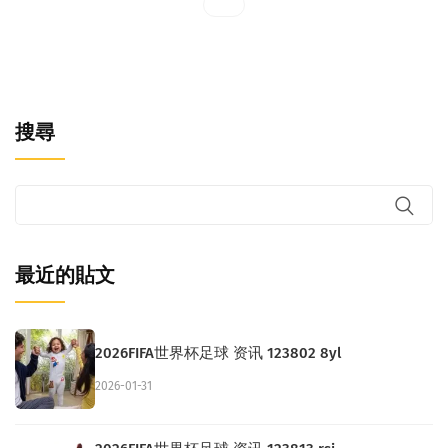
搜尋
最近的貼文
2026FIFA世界杯足球 资讯 123802 8yl
2026-01-31