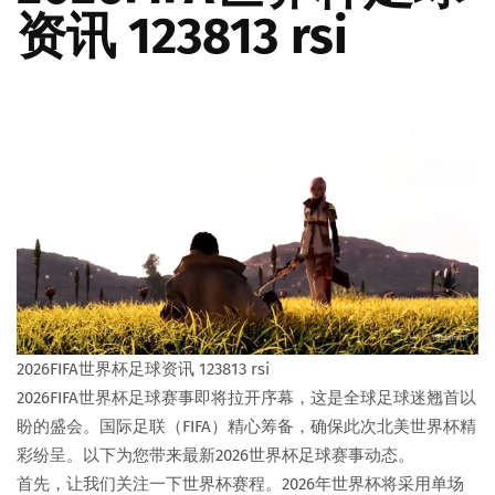
资讯 123813 rsi
2026FIFA世界杯足球资讯 123813 rsi
2026FIFA世界杯足球赛事即将拉开序幕，这是全球足球迷翘首以
盼的盛会。国际足联（FIFA）精心筹备，确保此次北美世界杯精
彩纷呈。以下为您带来最新2026世界杯足球赛事动态。
首先，让我们关注一下世界杯赛程。2026年世界杯将采用单场