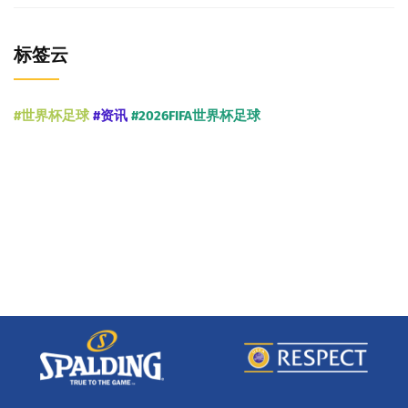
标签云
#世界杯足球
#资讯
#2026FIFA世界杯足球