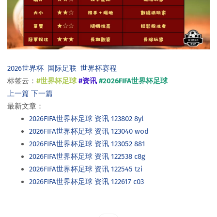
2026世界杯
国际足联
世界杯赛程
标签云：
#世界杯足球
#资讯
#2026FIFA世界杯足球
上一篇
下一篇
最新文章：
2026FIFA世界杯足球 资讯 123802 8yl
2026FIFA世界杯足球 资讯 123040 wod
2026FIFA世界杯足球 资讯 123052 881
2026FIFA世界杯足球 资讯 122538 c8g
2026FIFA世界杯足球 资讯 122545 tzi
2026FIFA世界杯足球 资讯 122617 c03