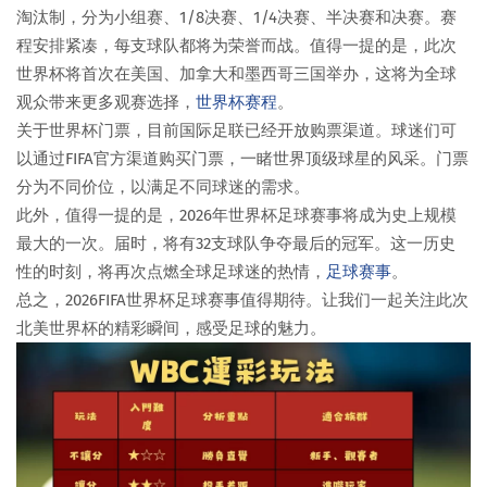
淘汰制，分为小组赛、1/8决赛、1/4决赛、半决赛和决赛。赛
程安排紧凑，每支球队都将为荣誉而战。值得一提的是，此次
世界杯将首次在美国、加拿大和墨西哥三国举办，这将为全球
观众带来更多观赛选择，
世界杯赛程
。
关于世界杯门票，目前国际足联已经开放购票渠道。球迷们可
以通过FIFA官方渠道购买门票，一睹世界顶级球星的风采。门票
分为不同价位，以满足不同球迷的需求。
此外，值得一提的是，2026年世界杯足球赛事将成为史上规模
最大的一次。届时，将有32支球队争夺最后的冠军。这一历史
性的时刻，将再次点燃全球足球迷的热情，
足球赛事
。
总之，2026FIFA世界杯足球赛事值得期待。让我们一起关注此次
北美世界杯的精彩瞬间，感受足球的魅力。