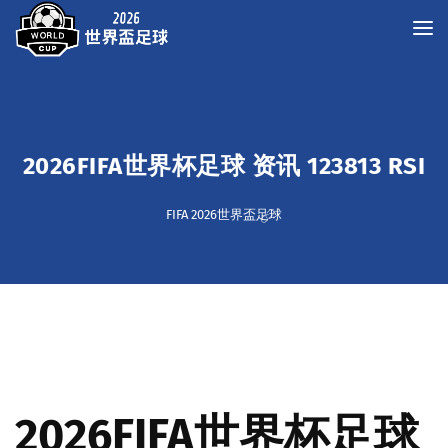
2026FIFA世界杯足球 资讯 123813 RSI
FIFA 2026世界盃足球
2026FIFA世界杯足球