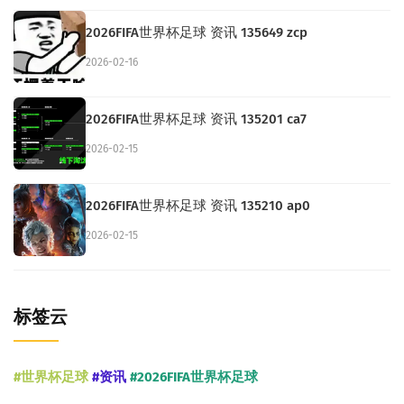
2026FIFA世界杯足球 资讯 135649 zcp
2026-02-16
2026FIFA世界杯足球 资讯 135201 ca7
2026-02-15
2026FIFA世界杯足球 资讯 135210 ap0
2026-02-15
标签云
#世界杯足球
#资讯
#2026FIFA世界杯足球