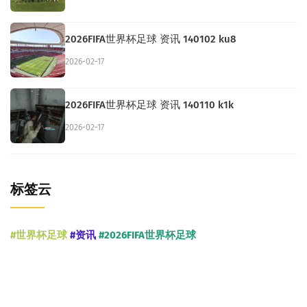
2026FIFA世界杯足球 资讯 140102 ku8
2026-02-17
2026FIFA世界杯足球 资讯 140110 k1k
2026-02-17
标签云
#世界杯足球
#资讯
#2026FIFA世界杯足球