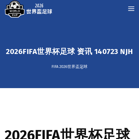
2026FIFA世界杯足球 资讯 140723 NJH
FIFA 2026世界盃足球
2026FIFA世界杯足球