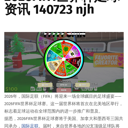
资讯 140723 njh
2026年，国际足联（FIFA）将迎来一场全球瞩目的足球盛宴——
2026FIFA世界杯足球赛。这一届世界杯将首次在北美地区举行，
标志着足球运动在全球范围内的进一步推广和普及。
据悉，2026FIFA世界杯足球赛将于美国、加拿大和墨西哥三国共
同承办，
国际足联
。届时，来自世界各地的32支顶级足球队将