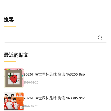
搜尋
最近的貼文
2026FIFA世界杯足球 资讯 143255 8so
2026-02-26
2026FIFA世界杯足球 资讯 143305 912
2026-02-26