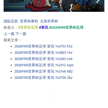
国际足联
世界杯赛程
北美世界杯
标签云：
#世界杯足球
#资讯
#2026FIFA世界杯足球
上一篇
下一篇
最新文章：
2026FIFA世界杯足球 资讯 142753 h5z
2026FIFA世界杯足球 资讯 142803 14v
2026FIFA世界杯足球 资讯 142303 rob
2026FIFA世界杯足球 资讯 142312 4qm
2026FIFA世界杯足球 资讯 142146 682
2026FIFA世界杯足球 资讯 142156 2bz