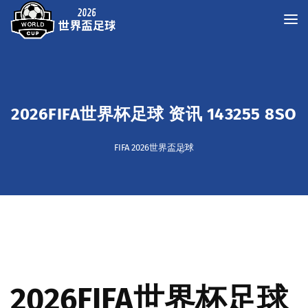
2026FIFA世界杯足球 资讯 143255 8SO
FIFA 2026世界盃足球
2026FIFA世界杯足球