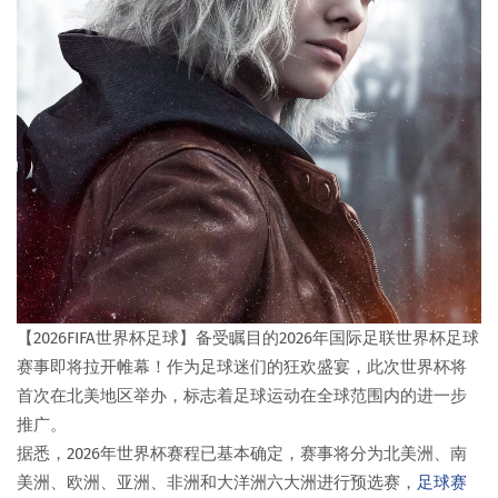
【2026FIFA世界杯足球】备受瞩目的2026年国际足联世界杯足球
赛事即将拉开帷幕！作为足球迷们的狂欢盛宴，此次世界杯将
首次在北美地区举办，标志着足球运动在全球范围内的进一步
推广。
据悉，2026年世界杯赛程已基本确定，赛事将分为北美洲、南
美洲、欧洲、亚洲、非洲和大洋洲六大洲进行预选赛，
足球赛