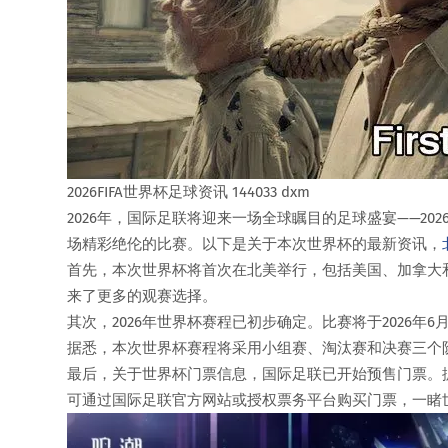
2026FIFA世界杯足球资讯 144033 dxm
2026年，国际足联将迎来一场全球瞩目的足球盛宴——20
场精彩绝伦的比赛。以下是关于本次世界杯的最新资讯，
首先，本次世界杯将首次在北美举行，包括美国、加拿大
来了更多的观赛选择。
其次，2026年世界杯赛程已初步确定。比赛将于2026年6
据悉，本次世界杯赛程将采用小组赛、淘汰赛和决赛三个
最后，关于世界杯门票信息，国际足联已开始预售门票。
可通过国际足联官方网站或授权票务平台购买门票，一睹