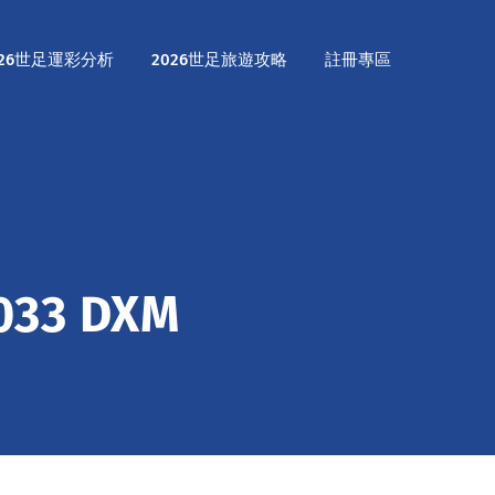
026世足運彩分析
2026世足旅遊攻略
註冊專區
33 DXM