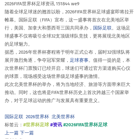
2026FIFA世界杯足球资讯 151844 we9
随着全球足球迷的翘首以盼，2026FIFA世界杯足球盛宴即将拉开
帷幕。国际足联（FIFA）宣布，这一盛事将首次在北美地区举
行，美国、加拿大和墨西哥三国共同承办，
国际足联
。这场足
球盛事不仅将吸引全球32支顶级球队竞技，更将展现北美地区
的足球魅力。
据悉，2026年世界杯赛程将于明年正式公布，届时32强球队将
展开激烈角逐，争夺冠军荣耀，
足球赛事
。值得一提的是，本
次世界杯门票预订已经开启，球迷们可通过官方渠道购买心仪
的球票，现场感受这场世界级足球盛事的激情。
此次北美世界杯的举办，将为当地经济、旅游等方面带来巨大
推动。同时，这也将是FIFA世界杯历史上首次跨越三个国家举
办，对于足球运动的推广与发展具有重要意义。
国际足联
2026世界杯
北美世界杯
标签云：
#世界杯足球
#资讯
#2026FIFA世界杯足球
上一篇
下一篇