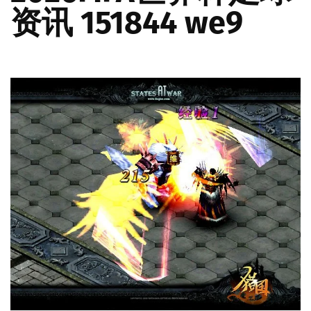
资讯 151844 we9