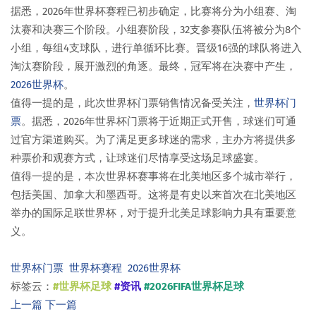
据悉，2026年世界杯赛程已初步确定，比赛将分为小组赛、淘
汰赛和决赛三个阶段。小组赛阶段，32支参赛队伍将被分为8个
小组，每组4支球队，进行单循环比赛。晋级16强的球队将进入
淘汰赛阶段，展开激烈的角逐。最终，冠军将在决赛中产生，
2026世界杯
。
值得一提的是，此次世界杯门票销售情况备受关注，
世界杯门
票
。据悉，2026年世界杯门票将于近期正式开售，球迷们可通
过官方渠道购买。为了满足更多球迷的需求，主办方将提供多
种票价和观赛方式，让球迷们尽情享受这场足球盛宴。
值得一提的是，本次世界杯赛事将在北美地区多个城市举行，
包括美国、加拿大和墨西哥。这将是有史以来首次在北美地区
举办的国际足联世界杯，对于提升北美足球影响力具有重要意
义。
世界杯门票
世界杯赛程
2026世界杯
标签云：
#世界杯足球
#资讯
#2026FIFA世界杯足球
上一篇
下一篇