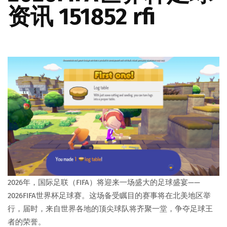
资讯 151852 rfi
2026年，国际足联（FIFA）将迎来一场盛大的足球盛宴——
2026FIFA世界杯足球赛。这场备受瞩目的赛事将在北美地区举
行，届时，来自世界各地的顶尖球队将齐聚一堂，争夺足球王
者的荣誉。