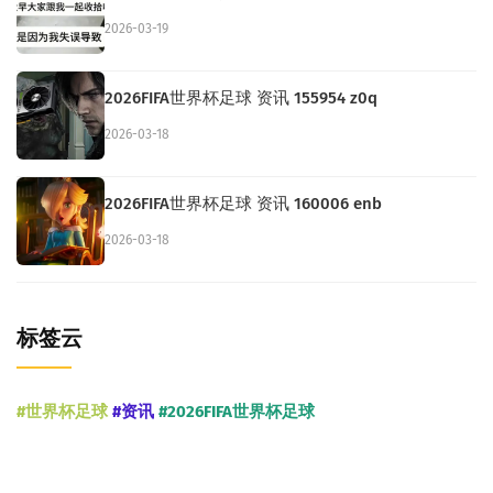
2026-03-19
2026FIFA世界杯足球 资讯 155954 z0q
2026-03-18
2026FIFA世界杯足球 资讯 160006 enb
2026-03-18
标签云
#世界杯足球
#资讯
#2026FIFA世界杯足球