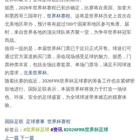
据悉，2026年世界杯赛程已初步确定，比赛将在美国、加拿大
和墨西哥三国举行，
世界杯赛程
。这将是世界杯历史上首次在
北美地区举办，预计将有超过100个国家和地区参与角逐。届
时，来自世界各地的顶尖球队将齐聚一堂，为争夺世界杯冠军
而战。
值得一提的是，本届世界杯门票已于近日正式开售。球迷们可
通过官方渠道购买门票，亲临现场感受足球的魅力。据悉，门
票种类丰富，包括全场比赛套票、单场门票等，满足不同球迷
的需求，
北美世界杯
。
随着比赛的临近，2026FIFA世界杯足球赛的筹备工作也在紧锣密
鼓地进行。国际足联表示，本届世界杯将致力于打造一场绿
色、环保、安全的足球盛宴，为全球球迷带来难忘的观赛体
验。
国际足联
足球赛事
世界杯赛程
标签云：
#世界杯足球
#资讯
#2026FIFA世界杯足球
上一篇
下一篇