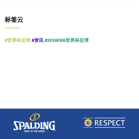
标签云
#世界杯足球
#资讯
#2026FIFA世界杯足球