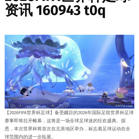
资讯 160943 t0q
【2026FIFA世界杯足球】备受瞩目的2026年国际足联世界杯足球
赛事即将拉开帷幕，这将是一场全球足球迷的狂欢盛典。据
悉，本次世界杯将首次在北美地区举办，标志着足球运动在全
球范围内的进一步拓展。