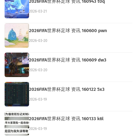
2026FIFA世界杯足球 资讯 160943 t0q
2026-03-21
2026FIFA世界杯足球 资讯 160600 pwn
2026-03-20
2026FIFA世界杯足球 资讯 160609 dw3
2026-03-20
2026FIFA世界杯足球 资讯 160122 5x3
2026-03-19
2026FIFA世界杯足球 资讯 160133 k6l
2026-03-19