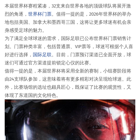
本届世界杯赛程紧凑，32支来自世界各地的顶级球队将展开激
烈的角逐，
世界杯门票
。值得一提的是，2026年世界杯的举办
地包括美国、加拿大和墨西哥三国，这将让更多球迷有机会亲
身感受足球的魅力。
为了满足全球球迷的需求，国际足联已公布世界杯门票销售计
划。门票种类丰富，包括普通票、VIP票等，球迷可根据个人喜
好进行选择，
国际足联
。目前，门票预订渠道已全面开放，球
迷们可通过官方渠道提前锁定心仪的比赛。
值得一提的是，本届世界杯将采用全新的赛制，小组赛阶段将
由24支球队参加，这意味着将有更多精彩对决呈现给球迷。此
外，比赛场馆的选址也颇具匠心，既保证了比赛的观赏性，又
体现了东道国的文化特色。