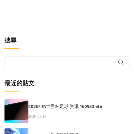
搜尋
最近的貼文
2026FIFA世界杯足球 资讯 160933 ete
2026-03-21